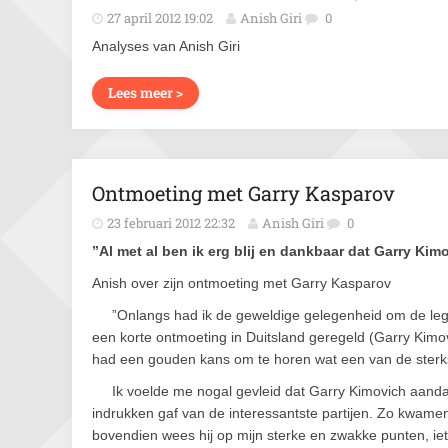
27 april 2012 19:02
Anish Giri
0
Analyses van Anish Giri
Lees meer >
Ontmoeting met Garry Kasparov
23 februari 2012 22:32
Anish Giri
0
”Al met al ben ik erg blij en dankbaar dat Garry Kim
Anish over zijn ontmoeting met Garry Kasparov
”Onlangs had ik de geweldige gelegenheid om de le
een korte ontmoeting in Duitsland geregeld (Garry Kimo
had een gouden kans om te horen wat een van de sterks
Ik voelde me nogal gevleid dat Garry Kimovich aandac
indrukken gaf van de interessantste partijen. Zo kwamen
bovendien wees hij op mijn sterke en zwakke punten, iets