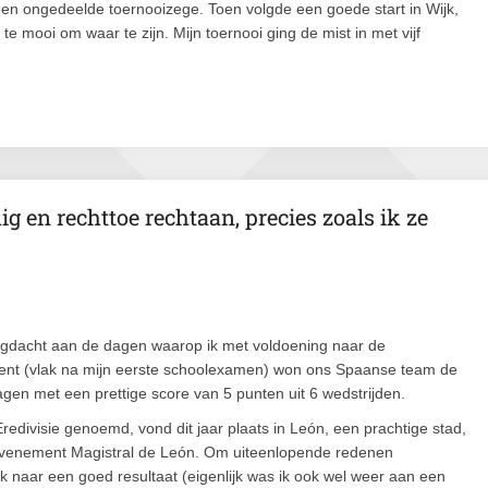
r een ongedeelde toernooizege. Toen volgde een goede start in Wijk,
 mooi om waar te zijn. Mijn toernooi ging de mist in met vijf
g en rechttoe rechtaan, precies zoals ik ze
rugdacht aan de dagen waarop ik met voldoening naar de
ent (vlak na mijn eerste schoolexamen) won ons Spaanse team de
ragen met een prettige score van 5 punten uit 6 wedstrijden.
edivisie genoemd, vond dit jaar plaats in León, een prachtige stad,
pevenement Magistral de León. Om uiteenlopende redenen
ik naar een goed resultaat (eigenlijk was ik ook wel weer aan een