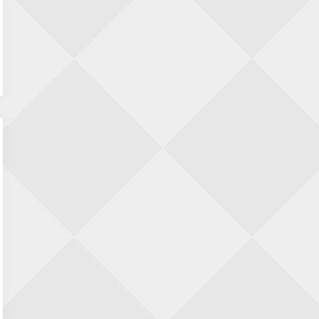
6 augustus
Jan Jaap Janse
op
15 jaar geleden: de parel
van de bard
Renzo Verwer
op
Krantenrubrieken
weekenden 4, 11 en 18 juli 2026
LDBoutens
op
15 jaar geleden: de parel van
de bard
Tiggel 1
op
We gaan beginnen!