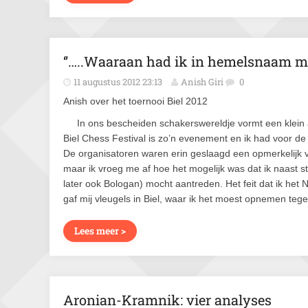
‘’…..Waaraan had ik in hemelsnaam mij
11 augustus 2012 23:13
Anish Giri
0
Anish over het toernooi Biel 2012
In ons bescheiden schakerswereldje vormt een klein 
Biel Chess Festival is zo’n evenement en ik had voor d
De organisatoren waren erin geslaagd een opmerkelijk v
maar ik vroeg me af hoe het mogelijk was dat ik naast 
later ook Bologan) mocht aantreden. Het feit dat ik he
gaf mij vleugels in Biel, waar ik het moest opnemen teg
Lees meer >
Aronian-Kramnik: vier analyses