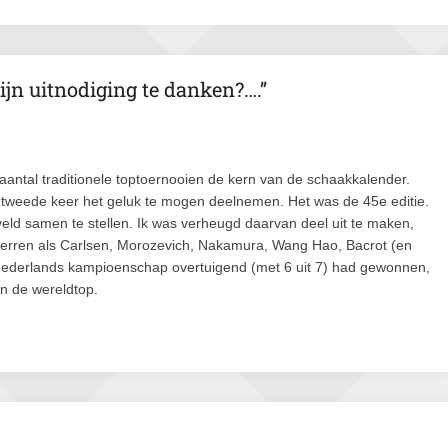
n uitnodiging te danken?….’’
aantal traditionele toptoernooien de kern van de schaakkalender.
e tweede keer het geluk te mogen deelnemen. Het was de 45e editie.
eld samen te stellen. Ik was verheugd daarvan deel uit te maken,
sterren als Carlsen, Morozevich, Nakamura, Wang Hao, Bacrot (en
t Nederlands kampioenschap overtuigend (met 6 uit 7) had gewonnen,
en de wereldtop.