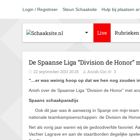
Login / Registreer
Steun Schaaksite
Hulp bij plaatsen ar
Live
Rubrieken
De Spaanse Liga “Division de Honor” 
22 september 2013 20:25
Anish Giri
3
“…er was weinig hoop op dat we hen nog zouden in
Anish over de Spaanse Liga “Division de Honor” met an
Spaans schaakparadijs
Ook dit jaar was ik aanwezig in Spanje om mijn team S
nationale teamkampioenschappen: de Division de Honor 
Net als vorig jaar waren wij de gedoodverfde favoriet.
Vachier Lagrave en aan de staartborden degelijke spel