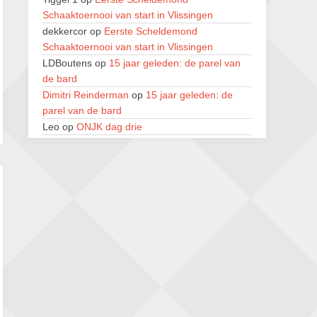
Zwolle Zuid Schaakt! Terrassentoernooi
Schaaktoernooi van start in Vlissingen
voor duo’s
dekkercor
op
Eerste Scheldemond
5 september 2026 · Zwolle
Schaaktoernooi van start in Vlissingen
22e Hans Sandbrink Memorial
LDBoutens
op
15 jaar geleden: de parel van
5 september 2026 · Utrecht
de bard
Dimitri Reinderman
op
15 jaar geleden: de
Open Kampioenschap Gouda 2026
parel van de bard
5 september 2026 · Gouda
Leo
op
ONJK dag drie
Renzo Verwer
op
Eerste Scheldemond
Schaaktoernooi van start in Vlissingen
LDBoutens
op
Eerste Scheldemond
Schaaktoernooi van start in Vlissingen
LDBoutens
op
15 jaar geleden: de parel van
de bard
Lucien Deschuyteneer
op
41e Open van
Geraardsbergen, van zondag 2 tot donderdag
6 augustus
Lucien Deschuyteneer
op
41e Open van
Geraardsbergen, van zondag 2 tot donderdag