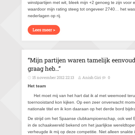
winstpartijen met wit, bleek mijn +2 genoeg te zijn voo
waardoor mijn rating steeg tot ongeveer 2740… het was te
nederlagen op rij.
Lees meer >
“Mijn partijen waren tamelijk eenvoudi
graag heb…”
15 november 2012 22:13
Anish Giri
0
Het team
Het moet mij van het hart dat ik al met weemoed te
toernooistand kon kijken. Op een zeer onverwacht mom
nationale titel en ik kon daaraan op het derde bord bijd
De strijd om het Spaanse clubkampioenschap, ook wel Er
in de schaakwereld bekend om het jaarlijkse wereldto
verheugde ik mij op deze competitie. Niet alleen snakte 