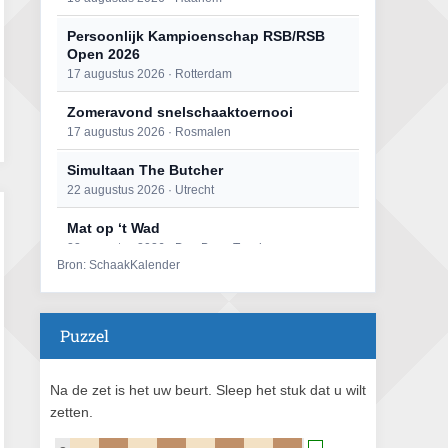
Persoonlijk Kampioenschap RSB/RSB
Open 2026
17 augustus 2026 · Rotterdam
Zomeravond snelschaaktoernooi
17 augustus 2026 · Rosmalen
Simultaan The Butcher
22 augustus 2026 · Utrecht
Mat op ‘t Wad
22 augustus 2026 · Den Burg, Texel
Bron: SchaakKalender
Open 6e Senioren-50+ Zomer-
rapidschaaktoernooi
22 augustus 2026 · Udenhout, Gemeente Tilburg
Puzzel
2e Utrechts kroegloperstoernooi
23 augustus 2026 · Utrecht
Na de zet is het uw beurt. Sleep het stuk dat u wilt
zetten.
Open Eemlandtoernooi 2026
25 augustus 2026 · Bunschoten-Spakenburg