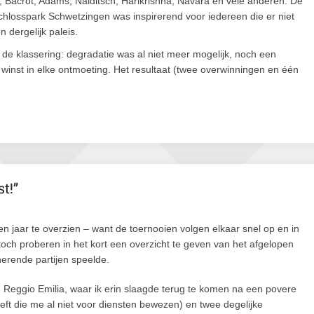
r, Bacrot, Adams, Naiditsch, Harikrishna, Navara en vele anderen. De
hlosspark Schwetzingen was inspirerend voor iedereen die er niet
dergelijk paleis.
e klassering: degradatie was al niet meer mogelijk, noch een
 winst in elke ontmoeting. Het resultaat (twee overwinningen en één
!’’
pen jaar te overzien – want de toernooien volgen elkaar snel op en in
ik toch proberen in het kort een overzicht te geven van het afgelopen
nerende partijen speelde.
 Reggio Emilia, waar ik erin slaagde terug te komen na een povere
eft die me al niet voor diensten bewezen) en twee degelijke