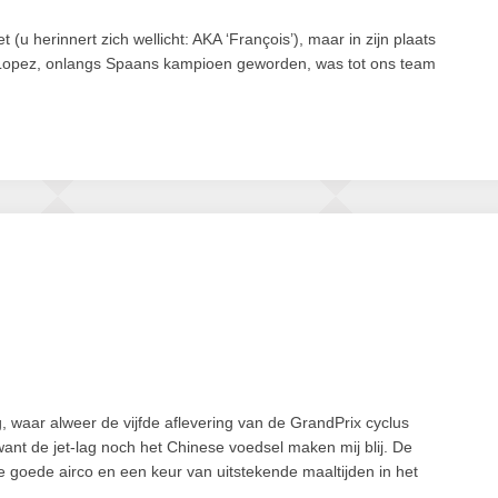
 (u herinnert zich wellicht: AKA ‘François’), maar in zijn plaats
 Lopez, onlangs Spaans kampioen geworden, was tot ons team
 waar alweer de vijfde aflevering van de GrandPrix cyclus
 want de jet-lag noch het Chinese voedsel maken mij blij. De
e goede airco en een keur van uitstekende maaltijden in het