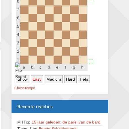
8
Nazomervierkampentoernooi 2026
7
28 augustus 2026 · Assen
6
KC Open
5
28 augustus 2026 · Haarlem
4
11e Goirles Weekend Kampioenschap
3
28 augustus 2026 · Goirle
2
Keisnel Schaaktoernooi
1
29 augustus 2026 · Amersfoort
a
b
c
d
e
f
g
h
Kroeg & Loper Leiden
Show
Easy
Medium
Hard
Help
30 augustus 2026 · Leiden
ChessTempo
Open Schaakkampioenschap van
Arnhem
4 september 2026 · ARNHEM
Recente reacties
Groninger stappenkampioenschap
5 september 2026 · Groningen
M H
op
15 jaar geleden: de parel van de bard
Tiggel 1
op
Eerste Scheldemond