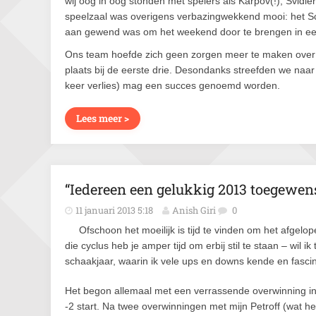
wij oog in oog stonden met spelers als Karpov(!), Svidle
speelzaal was overigens verbazingwekkend mooi: het Sc
aan gewend was om het weekend door te brengen in een 
Ons team hoefde zich geen zorgen meer te maken over d
plaats bij de eerste drie. Desondanks streefden we naar
keer verlies) mag een succes genoemd worden.
Lees meer >
“Iedereen een gelukkig 2013 toegewenst
11 januari 2013 5:18
Anish Giri
0
Ofschoon het moeilijk is tijd te vinden om het afgelo
die cyclus heb je amper tijd om erbij stil te staan – wil 
schaakjaar, waarin ik vele ups en downs kende en fasci
Het begon allemaal met een verrassende overwinning in
-2 start. Na twee overwinningen met mijn Petroff (wat he