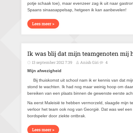
potje schaak toe), maar evenzeer zag ik uit naar gastr
Spaans sinaasappelsap, hetgeen ik kan aanbevelen!
Lees meer >
Ik was blij dat mijn teamgenoten mij 
13 september 2012 7:39
Anish Giri
4
Mijn afwezigheid
Bij thuiskomst uit school nam ik er kennis van dat m
stond te wachten. Ik had nog maar weinig hoop om daa
bereiken van een plaats binnen de gewenste eerste ach
Na eerst Maleisië te hebben vermorzeld, slaagde mijn t
verloor het team ook nog van Georgië. Dat was wel een
bordspeler door ziekte ontbrak.
Lees meer >