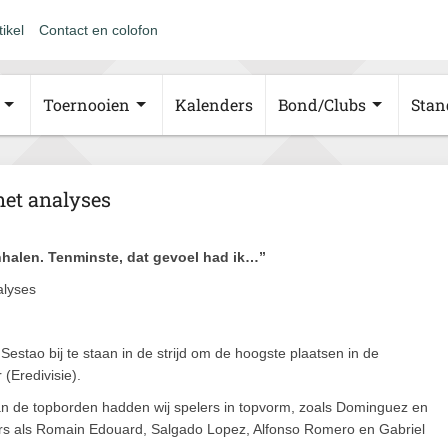
tikel
Contact en colofon
Toernooien
Kalenders
Bond/Clubs
Stan
met analyses
halen. Tenminste, dat gevoel had ik…”
alyses
estao bij te staan in de strijd om de hoogste plaatsen in de
(Eredivisie).
 Aan de topborden hadden wij spelers in topvorm, zoals Dominguez en
ers als Romain Edouard, Salgado Lopez, Alfonso Romero en Gabriel