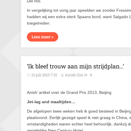
Del Rio.
In vergelijking tot vorig jaar speelden we zonder Fressinet
hadden wij een extra sterk Spaans bord, want Salgado
toegetreden.
Lees meer >
‘Ik bleef trouw aan mijn strijdplan…’
21 juli 2013 7:31
Anish Giri
4
Anish’ artikel over de Grand Prix 2013, Beijing
Jet-lag and maaltijden…
De afgelopen twee weken heb ik goed besteed in Beijing,
plaatsvond. Eerlijk gezegd speel ik niet graag in China,
omstandigheden waren echter heel behoorlijk, dankzij d
geriefelijke New Century Hotel.