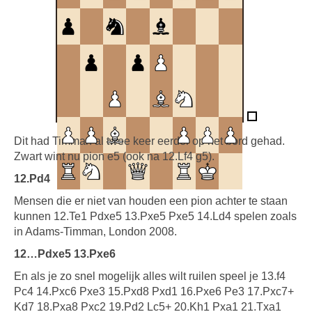
Dit had Timman al twee keer eerder op het bord gehad.
Zwart wint nu pion e5 (ook na 12.Lf4 g5).
12.Pd4
Mensen die er niet van houden een pion achter te staan
kunnen 12.Te1 Pdxe5 13.Pxe5 Pxe5 14.Ld4 spelen zoals
in Adams-Timman, London 2008.
12…Pdxe5 13.Pxe6
En als je zo snel mogelijk alles wilt ruilen speel je 13.f4
Pc4 14.Pxc6 Pxe3 15.Pxd8 Pxd1 16.Pxe6 Pe3 17.Pxc7+
Kd7 18.Pxa8 Pxc2 19.Pd2 Lc5+ 20.Kh1 Pxa1 21.Txa1