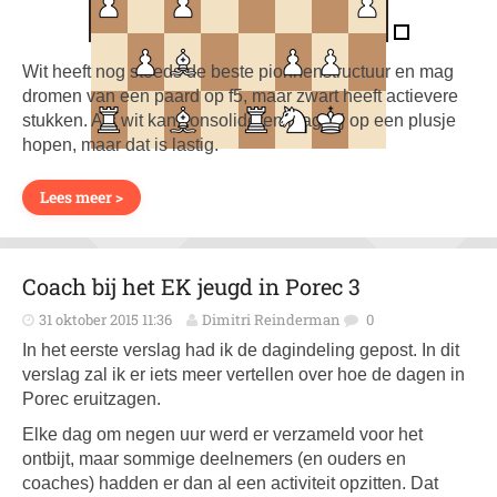
Wit heeft nog steeds de beste pionnenstructuur en mag
dromen van een paard op f5, maar zwart heeft actievere
stukken. Als wit kan consolideren mag hij op een plusje
hopen, maar dat is lastig.
Lees meer >
Coach bij het EK jeugd in Porec 3
31 oktober 2015 11:36
Dimitri Reinderman
0
In het eerste verslag had ik de dagindeling gepost. In dit
verslag zal ik er iets meer vertellen over hoe de dagen in
Porec eruitzagen.
Elke dag om negen uur werd er verzameld voor het
ontbijt, maar sommige deelnemers (en ouders en
coaches) hadden er dan al een activiteit opzitten. Dat