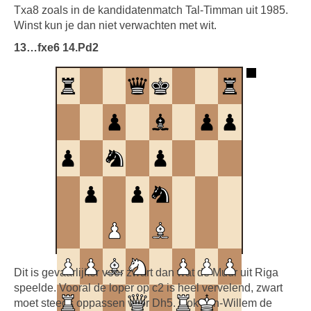
Txa8 zoals in de kandidatenmatch Tal-Timman uit 1985.
Winst kun je dan niet verwachten met wit.
13…fxe6 14.Pd2
Dit is gevaarlijker voor zwart dan wat de Muur uit Riga
speelde. Vooral de loper op c2 is heel vervelend, zwart
moet steeds oppassen voor Dh5. Ook Jan-Willem de