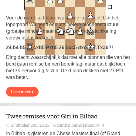
Voor de derde achtereenvolgende keer heeft Giri het
loperpaar! Wit heeft een iets betere pionnenstructuur
(groepje minder) maar met de komende afwikkeling
verdwijnt dat voordeel.
24.b4 b5 25.cxb5 Pxb5 26.bxc5 dxc5 27.Txa6?!
Ding dacht waarschijnlijk dat met alle pionnen die van het
bord gaan remise binnen bereik lag, maar dat blijkt toch
niet zo eenvoudig te zijn. De d-pion dekken met 27.Pf3
was beter.
Lees meer >
Twee remises voor Giri in Bilbao
27 oktober 2015 20:26
Dimitri Reinderman
3
In Bilbao is gisteren de Chess Masters final (of Grand