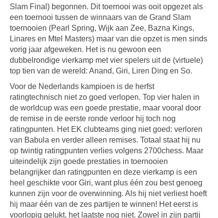
Slam Final) begonnen. Dit toernooi was ooit opgezet als
een toernooi tussen de winnaars van de Grand Slam
toernooien (Pearl Spring, Wijk aan Zee, Bazna Kings,
Linares en Mtel Masters) maar van die opzet is men sinds
vorig jaar afgeweken. Het is nu gewoon een
dubbelrondige vierkamp met vier spelers uit de (virtuele)
top tien van de wereld: Anand, Giri, Liren Ding en So.
Voor de Nederlands kampioen is de herfst
ratingtechnisch niet zo goed verlopen. Top vier halen in
de worldcup was een goede prestatie, maar vooral door
de remise in de eerste ronde verloor hij toch nog
ratingpunten. Het EK clubteams ging niet goed: verloren
van Babula en verder alleen remises. Totaal staat hij nu
op twintig ratingpunten verlies volgens 2700chess. Maar
uiteindelijk zijn goede prestaties in toernooien
belangrijker dan ratingpunten en deze vierkamp is een
heel geschikte voor Giri, want plus één zou best genoeg
kunnen zijn voor de overwinning. Als hij niet verliest hoeft
hij maar één van de zes partijen te winnen! Het eerst is
voorlopig gelukt, het laatste nog niet. Zowel in zijn partij