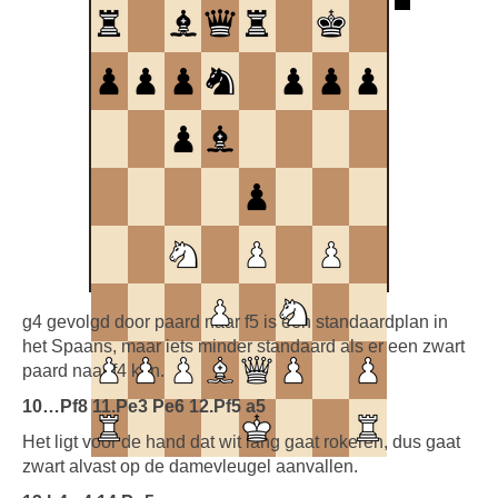
g4 gevolgd door paard naar f5 is een standaardplan in
het Spaans, maar iets minder standaard als er een zwart
paard naar f4 kan.
10…Pf8 11.Pe3 Pe6 12.Pf5 a5
Het ligt voor de hand dat wit lang gaat rokeren, dus gaat
zwart alvast op de damevleugel aanvallen.