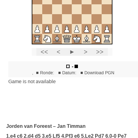
Jorden van Foreest – Jan Timman
1.e4 c6 2.d4 d5 3.e5 Lf5 4.Pf3 e6 5.Le2 Pd7 6.0-0 Pe7