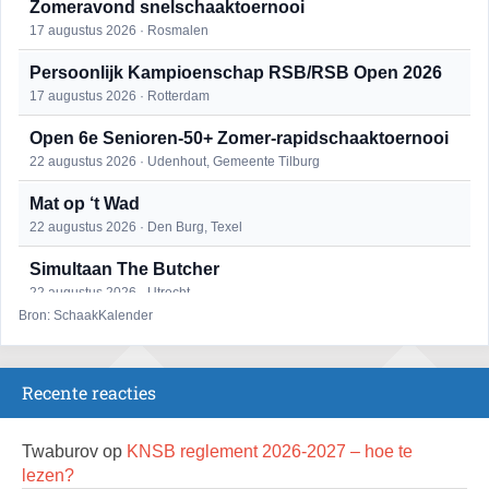
Zomeravond snelschaaktoernooi
17 augustus 2026 · Rosmalen
Persoonlijk Kampioenschap RSB/RSB Open 2026
17 augustus 2026 · Rotterdam
Open 6e Senioren-50+ Zomer-rapidschaaktoernooi
22 augustus 2026 · Udenhout, Gemeente Tilburg
Mat op ‘t Wad
22 augustus 2026 · Den Burg, Texel
Simultaan The Butcher
22 augustus 2026 · Utrecht
Bron: SchaakKalender
2e Utrechts kroegloperstoernooi
23 augustus 2026 · Utrecht
Recente reacties
Open Eemlandtoernooi 2026
25 augustus 2026 · Bunschoten-Spakenburg
Twaburov
op
KNSB reglement 2026-2027 – hoe te
DSC Girls Night
lezen?