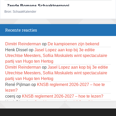
Zesde Bomans Schaaktoernooi
17 augustus 2026 · Haarlem
Bron: SchaakKalender
Zomeravond snelschaaktoernooi
18 augustus 2026 · Rosmalen
Recente reacties
Persoonlijk Kampioenschap RSB/RSB Open 2026
18 augustus 2026 · Rotterdam
Dimitri Reinderman
op
De kampioenen zijn bekend
Henk Dissel
op
Jasel Lopez aan kop bij 3e editie
Mat op ‘t Wad
Utrechtse Meesters, Sofiia Moskalets wint spectaculaire
22 augustus 2026 · Den Burg, Texel
partij van Hugo ten Hertog
Dimitri Reinderman
op
Jasel Lopez aan kop bij 3e editie
Simultaan The Butcher
Utrechtse Meesters, Sofiia Moskalets wint spectaculaire
22 augustus 2026 · Utrecht
partij van Hugo ten Hertog
Open 6e Senioren-50+ Zomer-rapidschaaktoernooi
René Pijlman
op
KNSB reglement 2026-2027 – hoe te
22 augustus 2026 · Udenhout, Gemeente Tilburg
lezen?
coenj
op
KNSB reglement 2026-2027 – hoe te lezen?
2e Utrechts kroegloperstoernooi
Henk Dissel
op
Jasel Lopez aan kop bij 3e editie
23 augustus 2026 · Utrecht
Utrechtse Meesters, Sofiia Moskalets wint spectaculaire
partij van Hugo ten Hertog
Open 6e Senioren-50+ Zomer-rapidschaaktoernooi