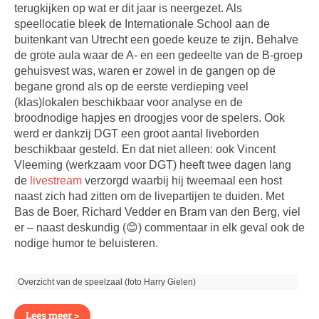
terugkijken op wat er dit jaar is neergezet. Als
speellocatie bleek de Internationale School aan de
buitenkant van Utrecht een goede keuze te zijn. Behalve
de grote aula waar de A- en een gedeelte van de B-groep
gehuisvest was, waren er zowel in de gangen op de
begane grond als op de eerste verdieping veel
(klas)lokalen beschikbaar voor analyse en de
broodnodige hapjes en droogjes voor de spelers. Ook
werd er dankzij DGT een groot aantal liveborden
beschikbaar gesteld. En dat niet alleen: ook Vincent
Vleeming (werkzaam voor DGT) heeft twee dagen lang
de
livestream
verzorgd waarbij hij tweemaal een host
naast zich had zitten om de livepartijen te duiden. Met
Bas de Boer, Richard Vedder en Bram van den Berg, viel
er – naast deskundig (😊) commentaar in elk geval ook de
nodige humor te beluisteren.
Overzicht van de speelzaal (foto Harry Gielen)
Lees meer >