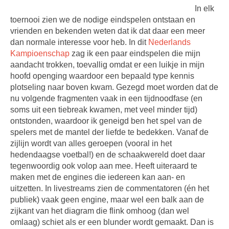
In elk
toernooi zien we de nodige eindspelen ontstaan en
vrienden en bekenden weten dat ik dat daar een meer
dan normale interesse voor heb. In dit
Nederlands
Kampioenschap
zag ik een paar eindspelen die mijn
aandacht trokken, toevallig omdat er een luikje in mijn
hoofd openging waardoor een bepaald type kennis
plotseling naar boven kwam. Gezegd moet worden dat de
nu volgende fragmenten vaak in een tijdnoodfase (en
soms uit een tiebreak kwamen, met veel minder tijd)
ontstonden, waardoor ik geneigd ben het spel van de
spelers met de mantel der liefde te bedekken. Vanaf de
zijlijn wordt van alles geroepen (vooral in het
hedendaagse voetbal!) en de schaakwereld doet daar
tegenwoordig ook volop aan mee. Heeft uiteraard te
maken met de engines die iedereen kan aan- en
uitzetten. In livestreams zien de commentatoren (én het
publiek) vaak geen engine, maar wel een balk aan de
zijkant van het diagram die flink omhoog (dan wel
omlaag) schiet als er een blunder wordt gemaakt. Dan is