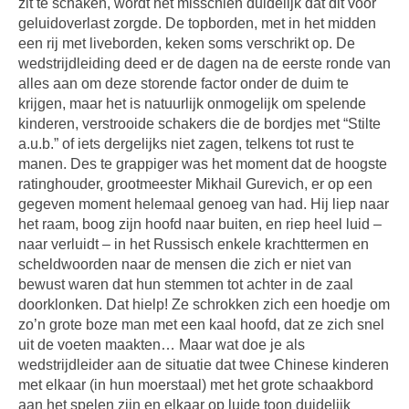
zit te schaken, wordt het misschien duidelijk dat dit voor
geluidoverlast zorgde. De topborden, met in het midden
een rij met liveborden, keken soms verschrikt op. De
wedstrijdleiding deed er de dagen na de eerste ronde van
alles aan om deze storende factor onder de duim te
krijgen, maar het is natuurlijk onmogelijk om spelende
kinderen, verstrooide schakers die de bordjes met “Stilte
a.u.b.” of iets dergelijks niet zagen, telkens tot rust te
manen. Des te grappiger was het moment dat de hoogste
ratinghouder, grootmeester Mikhail Gurevich, er op een
gegeven moment helemaal genoeg van had. Hij liep naar
het raam, boog zijn hoofd naar buiten, en riep heel luid –
naar verluidt – in het Russisch enkele krachttermen en
scheldwoorden naar de mensen die zich er niet van
bewust waren dat hun stemmen tot achter in de zaal
doorklonken. Dat hielp! Ze schrokken zich een hoedje om
zo’n grote boze man met een kaal hoofd, dat ze zich snel
uit de voeten maakten… Maar wat doe je als
wedstrijdleider aan de situatie dat twee Chinese kinderen
met elkaar (in hun moerstaal) met het grote schaakbord
aan het spelen zijn en elkaar op luide toon duidelijk