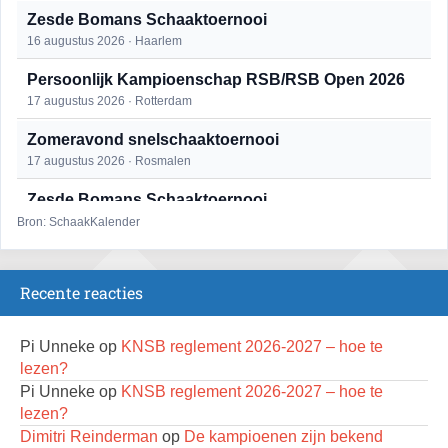
Zesde Bomans Schaaktoernooi
16 augustus 2026 · Haarlem
Persoonlijk Kampioenschap RSB/RSB Open 2026
17 augustus 2026 · Rotterdam
Zomeravond snelschaaktoernooi
17 augustus 2026 · Rosmalen
Zesde Bomans Schaaktoernooi
17 augustus 2026 · Haarlem
Bron: SchaakKalender
Zomeravond snelschaaktoernooi
18 augustus 2026 · Rosmalen
Recente reacties
Persoonlijk Kampioenschap RSB/RSB Open 2026
18 augustus 2026 · Rotterdam
Pi Unneke
op
KNSB reglement 2026-2027 – hoe te
lezen?
Mat op ‘t Wad
Pi Unneke
op
KNSB reglement 2026-2027 – hoe te
22 augustus 2026 · Den Burg, Texel
lezen?
Dimitri Reinderman
op
De kampioenen zijn bekend
Simultaan The Butcher