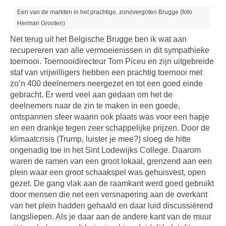
Een van de markten in het prachtige, zonovergoten Brugge (foto
Herman Grooten)
Net terug uit het Belgische Brugge ben ik wat aan
recupereren van alle vermoeienissen in dit sympathieke
toernooi. Toernooidirecteur Tom Piceu en zijn uitgebreide
staf van vrijwilligers hebben een prachtig toernooi met
zo’n 400 deelnemers neergezet en tot een goed einde
gebracht. Er werd veel aan gedaan om het de
deelnemers naar de zin te maken in een goede,
ontspannen sfeer waarin ook plaats was voor een hapje
en een drankje tegen zeer schappelijke prijzen. Door de
klimaatcrisis (Trump, luister je mee?) sloeg de hitte
ongenadig toe in het Sint Lodewijks College. Daarom
waren de ramen van een groot lokaal, grenzend aan een
plein waar een groot schaakspel was gehuisvest, open
gezet. De gang vlak aan de raamkant werd goed gebruikt
door mensen die net een versnapering aan de overkant
van het plein hadden gehaald en daar luid discussiërend
langsliepen. Als je daar aan de andere kant van de muur