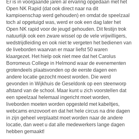
Er is in voorgaande jaren al ervaring opgedaan met het
Open NK Rapid (dat ook direct naar na dit
kampioenschap werd gehouden) en omdat de speelzaal
toch al opgetuigd was, werd er ook een dag later het
Open NK rapid voor de jeugd gehouden. Dit festijn trok
natuurlijk ook een zware wissel op de vele vrijwilligers,
wedstrijdleiding en ook niet te vergeten het bedienen van
de liveborden waarvan er maar liefst 50 waren
klaargezet. Het hielp ook niet mee dat het Carolus
Borromeus College in Helmond waar de evenementen
grotendeels plaatsvonden op de eerste dagen een
andere locatie gezocht moest worden. Die werd
gevonden in Wijkhuis de Geseldonk op een steenworp
afstand van de school. Maar kunt u zich voorstellen dat
een speelzaal helemaal ingericht moet worden,
liveborden moeten worden opgesteld met kabeltjes,
webcams enzovoort en dat het hele circus na drie dagen
in zijn geheel verplaatst moet worden naar de andere
locatie, dan weet u dat alle medewerkers lange dagen
hebben gemaakt!