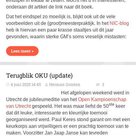
eindspel in elkaar te zetten. Mocht het u in interesseren,
onderaan dit artikel de link naar dit boek.
Dat het eindspel zo moeilijk is, blijkt ook uit de vele
voorbeelden uit de (groot)meesterpraktijk. In het
NIC-blog
heb ik hiervan een paar krasse staaltjes uit dit jaar
gevonden, waarin sterke GM’s soms vreselijk mistasten:
Lees meer >
Terugblik OKU (update)
4 juni 2025 14:45
Herman Grooten
3
Het afgelopen weekend werd in
Utrecht de jubileumeditie van het
Open Kampioenschap
ste
van Utrecht
gespeeld. Het was maar liefst de 50
keer
dat dit leuke, interessante en kleurrijke toernooi
georganiseerd werd. Paul Keres stond garant om met een
keurkorps aan vrijwilligers er een prachtig toernooi van te
maken. Voorzitter Jan Jaap Janse kan tevreden