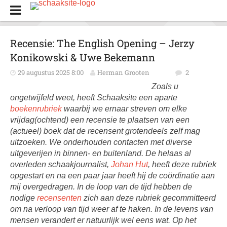
Recensie: The English Opening – Jerzy
Konikowski & Uwe Bekemann
29 augustus 2025 8:00
Herman Grooten
2
Zoals u
ongetwijfeld weet, heeft Schaaksite een aparte
boekenrubriek
waarbij we ernaar streven om elke
vrijdag(ochtend) een recensie te plaatsen van een
(actueel) boek dat de recensent grotendeels zelf mag
uitzoeken. We onderhouden contacten met diverse
uitgeverijen in binnen- en buitenland. De helaas al
overleden schaakjournalist,
Johan Hut
, heeft deze rubriek
opgestart en na een paar jaar heeft hij de coördinatie aan
mij overgedragen. In de loop van de tijd hebben de
nodige
recensenten
zich aan deze rubriek gecommitteerd
om na verloop van tijd weer af te haken. In de levens van
mensen verandert er natuurlijk wel eens wat. Op het