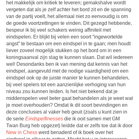
het makkelijk om kritiek te leveren; gemakshalve wordt
vergeten dat als je zelf achter het bord zit en de spanning
van de partij voelt, het allemaal niet zo eenvoudig is om
de goede voortzettingen te vinden. Dit gezegd hebbende,
bespeur ik bij veel schakers weinig affiniteit met
eindspelen. Er blijkt bij velen een soort “ingewortelde
angst” te bestaan om een eindspel in te gaan; men houdt
liever zoveel mogelijk stukken op het bord om in een
koningsaanval zijn slag te kunnen slaan. Dat wil iedereen
wel! Desondanks ben ik van mening dat kennis van het
eindspel, aangevuld met de nodige vaardigheid om een
eindspel ook op de juiste manier te kunnen behandelen,
bij veel spelers tot een aanzienlijke verhoging van hun
niveau zou kunnen leiden. Is het niet bekend dat je
middenspelen veel beter gaat behandelen als je weet wat
je moet overhouden? Omdat ik dit soort bevindingen en
deze conclusies al vaker heb geuit (zoals u kunt zien in
de serie
Eindspelfinesses
die ik ooit samen met GM
Twan Burg heb opgezet) leidde dat er zelfs toe dat ik door
New in Chess
werd benaderd of ik boek over het