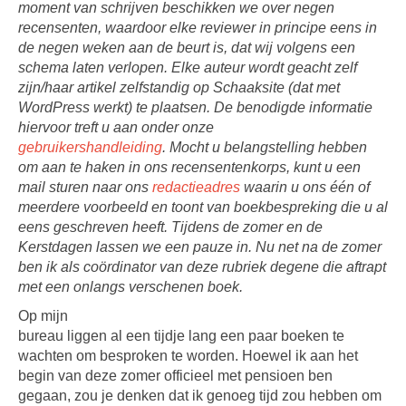
moment van schrijven beschikken we over negen
recensenten, waardoor elke reviewer in principe eens in
de negen weken aan de beurt is, dat wij volgens een
schema laten verlopen. Elke auteur wordt geacht zelf
zijn/haar artikel zelfstandig op Schaaksite (dat met
WordPress werkt) te plaatsen. De benodigde informatie
hiervoor treft u aan onder onze
gebruikershandleiding
. Mocht u belangstelling hebben
om aan te haken in ons recensentenkorps, kunt u een
mail sturen naar ons
redactieadres
waarin u ons één of
meerdere voorbeeld en toont van boekbespreking die u al
eens geschreven heeft. Tijdens de zomer en de
Kerstdagen lassen we een pauze in. Nu net na de zomer
ben ik als coördinator van deze rubriek degene die aftrapt
met een onlangs verschenen boek.
Op mijn
bureau liggen al een tijdje lang een paar boeken te
wachten om besproken te worden. Hoewel ik aan het
begin van deze zomer officieel met pensioen ben
gegaan, zou je denken dat ik genoeg tijd zou hebben om