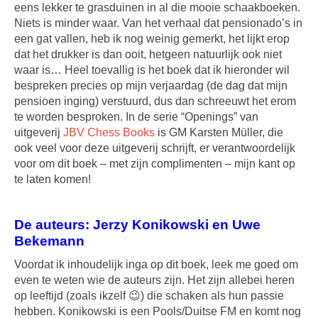
eens lekker te grasduinen in al die mooie schaakboeken.
Niets is minder waar. Van het verhaal dat pensionado’s in
een gat vallen, heb ik nog weinig gemerkt, het lijkt erop
dat het drukker is dan ooit, hetgeen natuurlijk ook niet
waar is… Heel toevallig is het boek dat ik hieronder wil
bespreken precies op mijn verjaardag (de dag dat mijn
pensioen inging) verstuurd, dus dan schreeuwt het erom
te worden besproken. In de serie “Openings” van
uitgeverij
JBV Chess Books
is GM Karsten Müller, die
ook veel voor deze uitgeverij schrijft, er verantwoordelijk
voor om dit boek – met zijn complimenten – mijn kant op
te laten komen!
De auteurs: Jerzy Konikowski en Uwe
Bekemann
Voordat ik inhoudelijk inga op dit boek, leek me goed om
even te weten wie de auteurs zijn. Het zijn allebei heren
op leeftijd (zoals ikzelf 😉) die schaken als hun passie
hebben. Konikowski is een Pools/Duitse FM en komt nog