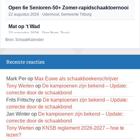
Open 6e Senioren-50+ Zomer-rapidschaaktoernooi
22 augustus 2026 · Udenhout, Gemeente Tilburg
Mat op ‘t Wad
22 augustus 2026 · Den Burg, Texel
Bron: SchaakKalender
2e Utrechts kroegloperstoernooi
23 augustus 2026 · Utrecht
Recente reacties
Open Eemlandtoernooi 2026
25 augustus 2026 · Bunschoten-Spakenburg
Mark Per
op
Max Euwe als schaakboekenschrijver
DSC Girls Night
Tony Werten
op
De kampioenen zijn bekend – Update:
27 augustus 2026 · Delft
correctie door de schaakbond
Frits Fritschy
op
De kampioenen zijn bekend – Update:
Nazomervierkampentoernooi 2026
correctie door de schaakbond
28 augustus 2026 · Assen
Jan Winter
op
De kampioenen zijn bekend – Update:
KC Open
correctie door de schaakbond
28 augustus 2026 · Haarlem
Tony Werten
op
KNSB reglement 2026-2027 – hoe te
lezen?
Keisnel Schaaktoernooi