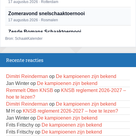
17 augustus 2026 · Rotterdam
Zomeravond snelschaaktoernooi
17 augustus 2026 · Rosmalen
Zesde Bomans Schaaktoernooi
17 augustus 2026 · Haarlem
Bron: SchaakKalender
Zomeravond snelschaaktoernooi
18 augustus 2026 · Rosmalen
Recente reacties
Persoonlijk Kampioenschap RSB/RSB Open 2026
18 augustus 2026 · Rotterdam
Dimitri Reinderman
op
De kampioenen zijn bekend
Jan Winter
op
De kampioenen zijn bekend
Mat op ‘t Wad
Remmelt Otten KNSB
op
KNSB reglement 2026-2027 –
22 augustus 2026 · Den Burg, Texel
hoe te lezen?
Dimitri Reinderman
op
De kampioenen zijn bekend
Simultaan The Butcher
M H
op
KNSB reglement 2026-2027 – hoe te lezen?
22 augustus 2026 · Utrecht
Jan Winter
op
De kampioenen zijn bekend
Open 6e Senioren-50+ Zomer-rapidschaaktoernooi
Frits Fritschy
op
De kampioenen zijn bekend
22 augustus 2026 · Udenhout, Gemeente Tilburg
Frits Fritschy
op
De kampioenen zijn bekend