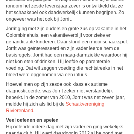
rondom het zesde levensjaar zover is ontwikkeld dat ze
het schaakspel ook daadwerkelijk kunnen begrijpen. Zo
ongeveer was het ook bij Jorrit.
Jorrit ging met zijn ouders en grote zus op vakantie in het
Colombinehuis, een vakantieverblijf voor zieke en
gehandicapte kinderen. Daar stond een mooi schaakspel.
Jorrit was geïnteresseerd en zijn vader leerde hem de
basisregels. Jorrit had een maag-darmziekte waardoor hij
niet kon eten of drinken. Hij leefde op parenterale
voeding. Dat wil zeggen voeding die rechtstreeks in het
bloed werd opgenomen via een infuus.
Hoewel men op zijn zesde ook klassiek autisme
diagnosticeerde, was Jorrit zeker niet verstandelijk
beperkt. In de zomer van 2010, Jorrit was net zeven jaar,
meldde hij zich als lid bij de
Schaakvereniging
Rivierenland.
Veel oefenen en spelen
Hij oefende iedere dag met zijn vader en ging wekelijks
naar de club. Hij werd daardoor in 2012 al beloond met