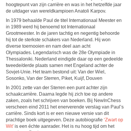
hoogtepunt van zijn carrière en was in het hetzelfde jaar
de uitdager van wereldkampioen Anatoli Karpov.
In 1979 behaalde Paul de titel Internationaal Meester en
in 1989 werd hij benoemd tot Internationaal
Grootmeester. In de jaren tachtig en negentig behoorde
hij tot de sterkste schakers van Nederland. Hij won
diverse toernooien en nam deel aan acht
Olympiades. Legendarisch was de 28e Olympiade in
Thessaloniki. Nederland eindigde daar op een gedeelde
tweede/derde plaats samen met Engeland achter de
Sovjet-Unie. Het team bestond uit: Van der Wiel,
Sosonko, Van der Sterren, Piket, Kuijf, Douven
In 2001 zette van der Sterren een punt achter zijn
schaakcarrière. Daarna legde hij zich toe op andere
zaken, zoals het schrijven van boeken. Bij NewInChess
verscheen eind 2011 het enerverende verslag van Paul’s
carrière. Sinds kort is er een nieuwe versie van dit
prachtige boek uitgegeven. Deze autobiografie
‘Zwart op
Wit’
is een échte aanrader. Het is nu hoog tijd om het