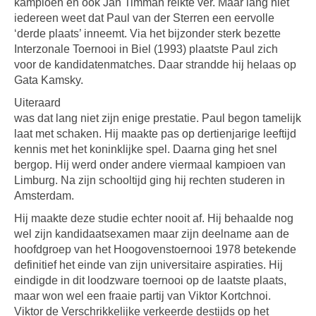
kampioen en ook Jan Timman reikte ver. Maar lang niet
iedereen weet dat Paul van der Sterren een eervolle
‘derde plaats’ inneemt. Via het bijzonder sterk bezette
Interzonale Toernooi in Biel (1993) plaatste Paul zich
voor de kandidatenmatches. Daar strandde hij helaas op
Gata Kamsky.
Uiteraard
was dat lang niet zijn enige prestatie. Paul begon tamelijk
laat met schaken. Hij maakte pas op dertienjarige leeftijd
kennis met het koninklijke spel. Daarna ging het snel
bergop. Hij werd onder andere viermaal kampioen van
Limburg. Na zijn schooltijd ging hij rechten studeren in
Amsterdam.
Hij maakte deze studie echter nooit af. Hij behaalde nog
wel zijn kandidaatsexamen maar zijn deelname aan de
hoofdgroep van het Hoogovenstoernooi 1978 betekende
definitief het einde van zijn universitaire aspiraties. Hij
eindigde in dit loodzware toernooi op de laatste plaats,
maar won wel een fraaie partij van Viktor Kortchnoi.
Viktor de Verschrikkelijke verkeerde destijds op het