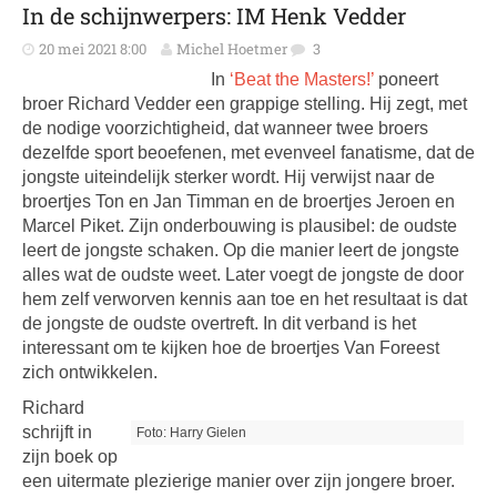
In de schijnwerpers: IM Henk Vedder
20 mei 2021 8:00
Michel Hoetmer
3
In
‘Beat the Masters!’
poneert
broer Richard Vedder een grappige stelling. Hij zegt, met
de nodige voorzichtigheid, dat wanneer twee broers
dezelfde sport beoefenen, met evenveel fanatisme, dat de
jongste uiteindelijk sterker wordt. Hij verwijst naar de
broertjes Ton en Jan Timman en de broertjes Jeroen en
Marcel Piket. Zijn onderbouwing is plausibel: de oudste
leert de jongste schaken. Op die manier leert de jongste
alles wat de oudste weet. Later voegt de jongste de door
hem zelf verworven kennis aan toe en het resultaat is dat
de jongste de oudste overtreft. In dit verband is het
interessant om te kijken hoe de broertjes Van Foreest
zich ontwikkelen.
Richard
schrijft in
Foto: Harry Gielen
zijn boek op
een uitermate plezierige manier over zijn jongere broer.