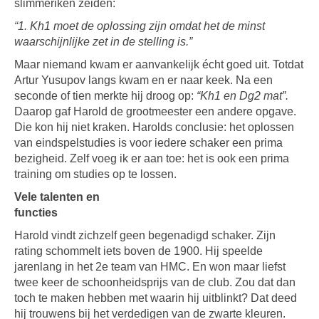
slimmeriken zeiden:
“1. Kh1 moet de oplossing zijn omdat het de minst
waarschijnlijke zet in de stelling is.”
Maar niemand kwam er aanvankelijk écht goed uit. Totdat
Artur Yusupov langs kwam en er naar keek. Na een
seconde of tien merkte hij droog op:
“Kh1 en Dg2 mat”.
Daarop gaf Harold de grootmeester een andere opgave.
Die kon hij niet kraken. Harolds conclusie: het oplossen
van eindspelstudies is voor iedere schaker een prima
bezigheid. Zelf voeg ik er aan toe: het is ook een prima
training om studies op te lossen.
Vele talenten en
functies
Harold vindt zichzelf geen begenadigd schaker. Zijn
rating schommelt iets boven de 1900. Hij speelde
jarenlang in het 2e team van HMC. En won maar liefst
twee keer de schoonheidsprijs van de club. Zou dat dan
toch te maken hebben met waarin hij uitblinkt? Dat deed
hij trouwens bij het verdedigen van de zwarte kleuren.