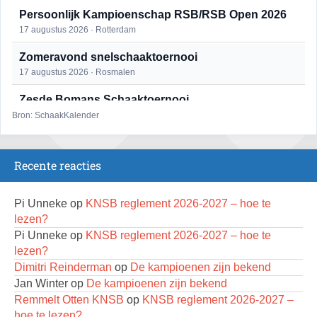
Persoonlijk Kampioenschap RSB/RSB Open 2026
17 augustus 2026 · Rotterdam
Zomeravond snelschaaktoernooi
17 augustus 2026 · Rosmalen
Zesde Bomans Schaaktoernooi
17 augustus 2026 · Haarlem
Bron: SchaakKalender
Zomeravond snelschaaktoernooi
18 augustus 2026 · Rosmalen
Recente reacties
Persoonlijk Kampioenschap RSB/RSB Open 2026
18 augustus 2026 · Rotterdam
Pi Unneke
op
KNSB reglement 2026-2027 – hoe te
lezen?
Mat op ‘t Wad
Pi Unneke
op
KNSB reglement 2026-2027 – hoe te
22 augustus 2026 · Den Burg, Texel
lezen?
Dimitri Reinderman
op
De kampioenen zijn bekend
Simultaan The Butcher
Jan Winter
op
De kampioenen zijn bekend
22 augustus 2026 · Utrecht
Remmelt Otten KNSB
op
KNSB reglement 2026-2027 –
Open 6e Senioren-50+ Zomer-rapidschaaktoernooi
hoe te lezen?