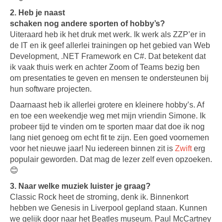
2. Heb je naast
schaken nog andere sporten of hobby’s?
Uiteraard heb ik het druk met werk. Ik werk als ZZP’er in
de IT en ik geef allerlei trainingen op het gebied van Web
Development, .NET Framework en C#. Dat betekent dat
ik vaak thuis werk en achter Zoom of Teams bezig ben
om presentaties te geven en mensen te ondersteunen bij
hun software projecten.
Daarnaast heb ik allerlei grotere en kleinere hobby’s. Af
en toe een weekendje weg met mijn vriendin Simone. Ik
probeer tijd te vinden om te sporten maar dat doe ik nog
lang niet genoeg om echt fit te zijn. Een goed voornemen
voor het nieuwe jaar! Nu iedereen binnen zit is
Zwift
erg
populair geworden. Dat mag de lezer zelf even opzoeken.
😊
3. Naar welke muziek luister je graag?
Classic Rock heet de stroming, denk ik. Binnenkort
hebben we Genesis in Liverpool gepland staan. Kunnen
we gelijk door naar het Beatles museum. Paul McCartney