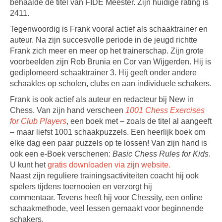
behaalde de titel van FIDE Meester. Zijn huidige rating is
2411.
Tegenwoordig is Frank vooral actief als schaaktrainer en
auteur. Na zijn succesvolle periode in de jeugd richtte
Frank zich meer en meer op het trainerschap. Zijn grote
voorbeelden zijn Rob Brunia en Cor van Wijgerden. Hij is
gediplomeerd schaaktrainer 3. Hij geeft onder andere
schaakles op scholen, clubs en aan individuele schakers.
Frank is ook actief als auteur en redacteur bij New in
Chess. Van zijn hand verscheen
1001 Chess Exercises
for Club Players
, een boek met – zoals de titel al aangeeft
– maar liefst 1001 schaakpuzzels. Een heerlijk boek om
elke dag een paar puzzels op te lossen! Van zijn hand is
ook een e-Boek verschenen:
Basic Chess Rules for Kids
.
U kunt het
gratis downloaden via zijn website.
Naast zijn reguliere trainingsactiviteiten coacht hij ook
spelers tijdens toernooien en verzorgt hij
commentaar. Tevens heeft hij voor Chessity, een online
schaakmethode, veel lessen gemaakt voor beginnende
schakers.