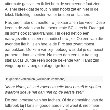
uitermate gastvrij en ik liet hem de vermeende fout zien.
Al snel bleek dat de fout in mijn hoofd zat en niet in de
tekst. Gelukkig moesten we er beiden om lachen.
Pas jaren later ontmoetten wij elkaar af en toe weer. Deze
keer in de zalen van het roemruchte SC Utrecht. Daar gaf
hij soms ook schaaktraining. Hij deed het op een
nauwgezette en zeer methodische wijze. Op een van die
avonden liet hij zien hoe je de Pirc met zwart moest
aanpakken. De kern van zijn betoog was dat je e5 moest
proberen door te zetten. Na meer dan een uur training
stak Lucas Bunge (een goede bekende van Hans) zijn
vinger op en vroeg op plagerige toon:
In gepeins verzonken (Wikimedia commons)
“Maar Hans, als het zoveel moeite kost om e5 te spelen,
waarom doe je het dan niet op de eerste zet?”
De zaal proestte van het lachen. Of de opmerking van de
lolbroek bij Hans in goede aarde viel weet ik niet meer