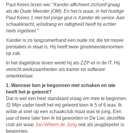
Paul Keres lezen we:
“Xander afficheert zichzelf graag
als de Oude Meester (OM). En het is waar, in het huidige
Paul Keres 1 met het jonge grut is Xander de senior.
Aan
schaakkracht, wilsdrang en rattigheid heeft hij echter
niets ingeboet.”
Xander is zo langzamerhand een oude rot, die tot mooie
prestaties in staat is. Hij heeft twee grootmeesternormen
op zak.
In het dagelijkse leven werkt hij als ZZP-er in de IT. Hij
verricht werkzaamheden als trainer en software
ontwikkelaar.
1. Wanneer ben je begonnen met schaken en wie
heeft het je geleerd?
Dat is wel een heel standaard vraag om mee te beginnen.
😊 Mijn vader heeft het mij geleerd toen ik 5 of 6 was. Ik
wilde al snel op een schaakclub maar was te jong. Een
jaar of twee later ben ik lid geworden in De Lier, dezelfde
club als waar
Jan-Willem de Jong
ook als jeugdspeler is
begonnen.