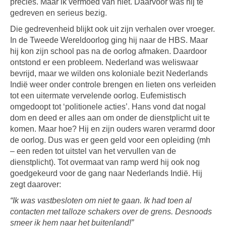
precies. Maar ik vermoed van niet. Daarvoor was hij te
gedreven en serieus bezig.
Die gedrevenheid blijkt ook uit zijn verhalen over vroeger.
In de Tweede Wereldoorlog ging hij naar de HBS. Maar
hij kon zijn school pas na de oorlog afmaken. Daardoor
ontstond er een probleem. Nederland was weliswaar
bevrijd, maar we wilden ons koloniale bezit Nederlands
Indië weer onder controle brengen en lieten ons verleiden
tot een uitermate vervelende oorlog. Eufemistisch
omgedoopt tot ‘politionele acties’. Hans vond dat nogal
dom en deed er alles aan om onder de dienstplicht uit te
komen. Maar hoe? Hij en zijn ouders waren verarmd door
de oorlog. Dus was er geen geld voor een opleiding (mh
– een reden tot uitstel van het vervullen van de
dienstplicht). Tot overmaat van ramp werd hij ook nog
goedgekeurd voor de gang naar Nederlands Indië. Hij
zegt daarover:
“Ik was vastbesloten om niet te gaan. Ik had toen al
contacten met talloze schakers over de grens. Desnoods
smeer ik hem naar het buitenland!”