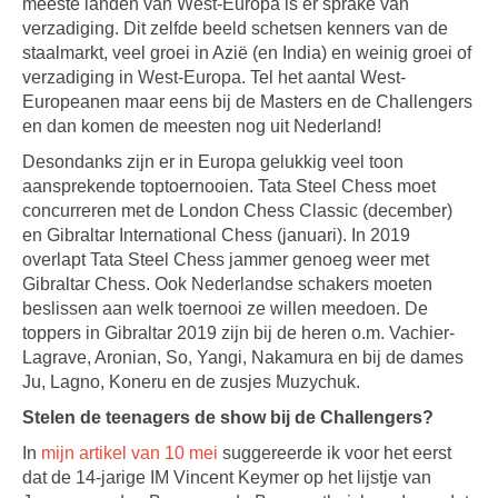
meeste landen van West-Europa is er sprake van
verzadiging. Dit zelfde beeld schetsen kenners van de
staalmarkt, veel groei in Azië (en India) en weinig groei of
verzadiging in West-Europa. Tel het aantal West-
Europeanen maar eens bij de Masters en de Challengers
en dan komen de meesten nog uit Nederland!
Desondanks zijn er in Europa gelukkig veel toon
aansprekende toptoernooien. Tata Steel Chess moet
concurreren met de London Chess Classic (december)
en Gibraltar International Chess (januari). In 2019
overlapt Tata Steel Chess jammer genoeg weer met
Gibraltar Chess. Ook Nederlandse schakers moeten
beslissen aan welk toernooi ze willen meedoen. De
toppers in Gibraltar 2019 zijn bij de heren o.m. Vachier-
Lagrave, Aronian, So, Yangi, Nakamura en bij de dames
Ju, Lagno, Koneru en de zusjes Muzychuk.
Stelen de teenagers de show bij de Challengers?
In
mijn artikel van 10 mei
suggereerde ik voor het eerst
dat de 14-jarige IM Vincent Keymer op het lijstje van