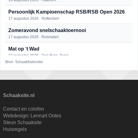
16 augustus 2026 · Haarlem
Persoonlijk Kampioenschap RSB/RSB Open 2026
17 augustus 2026 · Rotterdam
Zomeravond snelschaaktoernooi
17 augustus 2026 · Rosmalen
Mat op ‘t Wad
22 augustus 2026 · Den Burg, Texel
Bron: SchaakKalender
Open 6e Senioren-50+ Zomer-rapidschaaktoernooi
22 augustus 2026 · Udenhout, Gemeente Tilburg
Simultaan The Butcher
22 augustus 2026 · Utrecht
Schaaksite.nl
2e Utrechts kroegloperstoernooi
Contact en colofon
23 augustus 2026 · Utrecht
Webdesign:
Lennart Ootes
Steun Schaaksite
Open Eemlandtoernooi 2026
Huisregels
25 augustus 2026 · Bunschoten-Spakenburg