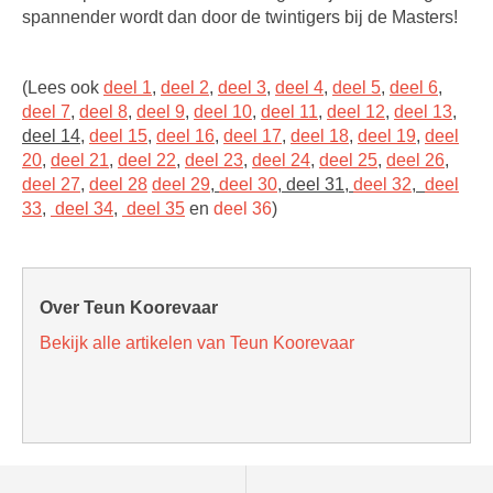
spannender wordt dan door de twintigers bij de Masters!
(Lees ook
deel 1
,
deel 2
,
deel 3
,
deel 4
,
deel 5
,
deel 6
,
deel 7
,
deel 8
,
deel 9
,
deel 10
,
deel 11
,
deel 12
,
deel 13
,
deel 14
,
deel 15
,
deel 16
,
deel 17
,
deel 18
,
deel 19
,
deel
20
,
deel 21
,
deel 22
,
deel 23
,
deel 24
,
deel 25
,
deel 26
,
deel 27
,
deel 28
deel 29
,
deel 30
, deel 31,
deel 32
,
deel
33
,
deel 34
,
deel 35
en
deel 36
)
Over Teun Koorevaar
Bekijk alle artikelen van Teun Koorevaar