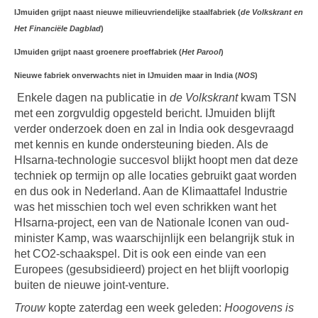
IJmuiden grijpt naast nieuwe milieuvriendelijke staalfabriek (
de Volkskrant en
Het Financiële Dagblad
)
IJmuiden grijpt naast groenere proeffabriek (
Het Parool
)
Nieuwe fabriek onverwachts niet in IJmuiden maar in India (
NOS
)
Enkele dagen na publicatie in
de Volkskrant
kwam TSN
met een zorgvuldig opgesteld bericht. IJmuiden blijft
verder onderzoek doen en zal in India ook desgevraagd
met kennis en kunde ondersteuning bieden. Als de
HIsarna-technologie succesvol blijkt hoopt men dat deze
techniek op termijn op alle locaties gebruikt gaat worden
en dus ook in Nederland. Aan de Klimaattafel Industrie
was het misschien toch wel even schrikken want het
HIsarna-project, een van de Nationale Iconen van oud-
minister Kamp, was waarschijnlijk een belangrijk stuk in
het CO2-schaakspel. Dit is ook een einde van een
Europees (gesubsidieerd) project en het blijft voorlopig
buiten de nieuwe joint-venture.
Trouw
kopte zaterdag een week geleden:
Hoogovens is