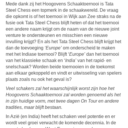
Mede dank zij het Hoogovens Schaaktoernooi is Tata
Steel Chess een topmerk in de schaakwereld. De vraag
die opkomt is of het toernooi in Wijk aan Zee straks na de
fusie ook Tata Steel Chess blijft heten of dat het toernooi
een andere naam krijgt om de naam van de nieuwe joint
venture te ondersteunen en misschien een nieuwe
invulling krijgt? En als het Tata Steel Chess blijft krijgt het
dan de toevoeging
‘Europe’
om onderscheid te maken
met het Indiase toernooi? Blijft ‘
Europe’
dan het toernooi
van het klassieke schaak en ‘
India’
van het rapid- en
snelschaak? Worden beide toernooien in de toekomst
aan elkaar gekoppeld en vindt er uitwisseling van spelers
plaats zoals nu ook het geval is?
Veel schakers zal het waarschijnlijk worst zijn hoe het
Hoogovens Schaaktoernooi zal worden genoemd als het
in zijn huidige vorm, met twee dagen On Tour en andere
tradities, maar blijft bestaan.
In Azië (en India) heeft het schaken veel potentie en er
wordt veel groei verwacht de komende decennia. In de