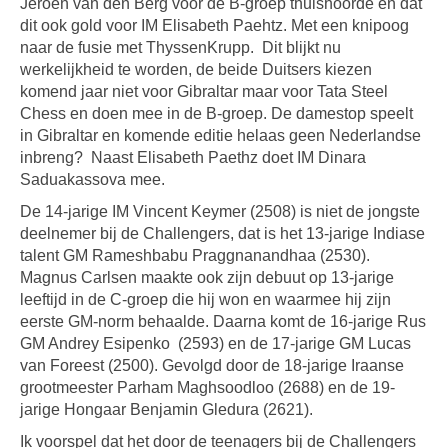
Jeroen van den Berg voor de B-groep thuishoorde en dat
dit ook gold voor IM Elisabeth Paehtz. Met een knipoog
naar de fusie met ThyssenKrupp. Dit blijkt nu
werkelijkheid te worden, de beide Duitsers kiezen
komend jaar niet voor Gibraltar maar voor Tata Steel
Chess en doen mee in de B-groep. De damestop speelt
in Gibraltar en komende editie helaas geen Nederlandse
inbreng? Naast Elisabeth Paethz doet IM Dinara
Saduakassova mee.
De 14-jarige IM Vincent Keymer (2508) is niet de jongste
deelnemer bij de Challengers, dat is het 13-jarige Indiase
talent GM Rameshbabu Praggnanandhaa (2530).
Magnus Carlsen maakte ook zijn debuut op 13-jarige
leeftijd in de C-groep die hij won en waarmee hij zijn
eerste GM-norm behaalde. Daarna komt de 16-jarige Rus
GM Andrey Esipenko (2593) en de 17-jarige GM Lucas
van Foreest (2500). Gevolgd door de 18-jarige Iraanse
grootmeester Parham Maghsoodloo (2688) en de 19-
jarige Hongaar Benjamin Gledura (2621).
Ik voorspel dat het door de teenagers bij de Challengers