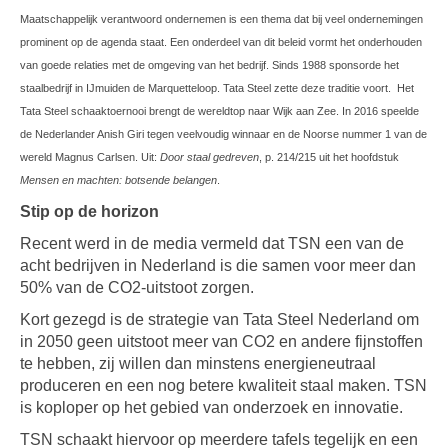
Maatschappelijk verantwoord ondernemen is een thema dat bij veel ondernemingen
prominent op de agenda staat. Een onderdeel van dit beleid vormt het onderhouden
van goede relaties met de omgeving van het bedrijf. Sinds 1988 sponsorde het
staalbedrijf in IJmuiden de Marquetteloop. Tata Steel zette deze traditie voort. Het
Tata Steel schaaktoernooi brengt de wereldtop naar Wijk aan Zee. In 2016 speelde
de Nederlander Anish Giri tegen veelvoudig winnaar en de Noorse nummer 1 van de
wereld Magnus Carlsen. Uit:
Door staal gedreven
, p. 214/215 uit het hoofdstuk
Mensen en machten: botsende belangen
.
Stip op de horizon
Recent werd in de media vermeld dat TSN een van de
acht bedrijven in Nederland is die samen voor meer dan
50% van de CO2-uitstoot zorgen.
Kort gezegd is de strategie van Tata Steel Nederland om
in 2050 geen uitstoot meer van CO2 en andere fijnstoffen
te hebben, zij willen dan minstens energieneutraal
produceren en een nog betere kwaliteit staal maken. TSN
is koploper op het gebied van onderzoek en innovatie.
TSN schaakt hiervoor op meerdere tafels tegelijk en een