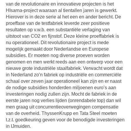
van de revolutionaire en innovatieve projecten is het
HIsarna-project waaraan al tientallen jaren is gewerkt.
Hierover is in deze serie al het een en ander bericht. De
proeffase van de testfabriek leverde zeer positieve
resultaten op v.w.b. een substantiële verlaging van
uitstoot van CO2 en fijnstof. Deze kleine proeffabriek is
nu operationeel. Dit revolutionaire project is mede
mogelijk gemaakt door Nederlandse en Europese
subsidies. Er moeten nog diverse proeven worden
genomen en men werkt reeds aan een ontwerp voor een
nieuwe grote industriële staalfabriek. Verwacht wordt dat
in Nederland zo’n fabriek op industriële en commerciële
schaal over zeven jaar operationeel kan zijn en er naast
de nodige subsidies honderden miljoenen euro’s aan
investeringen nodig zullen zijn. Mocht de fabriek in de
eerste jaren nog verlies lijden (onrendabele top) dan wil
men graag uit concurrentieoverwegingen compensatie
van de overheid. ThyssenKrupp en Tata Steel moeten
t.z.t. goedkeuring geven voor de benodigde investeringen
in IJmuiden.