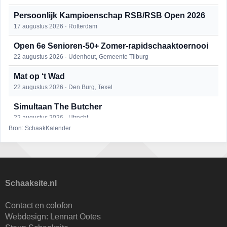
Persoonlijk Kampioenschap RSB/RSB Open 2026
17 augustus 2026 · Rotterdam
Open 6e Senioren-50+ Zomer-rapidschaaktoernooi
22 augustus 2026 · Udenhout, Gemeente Tilburg
Mat op ‘t Wad
22 augustus 2026 · Den Burg, Texel
Simultaan The Butcher
22 augustus 2026 · Utrecht
Bron: SchaakKalender
2e Utrechts kroegloperstoernooi
23 augustus 2026 · Utrecht
Open Eemlandtoernooi 2026
25 augustus 2026 · Bunschoten-Spakenburg
Schaaksite.nl
DSC Girls Night
Contact en colofon
27 augustus 2026 · Delft
Webdesign:
Lennart Ootes