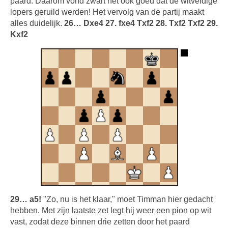
paard. Daarom vond zwart het ook goed dat de witveldige
lopers geruild werden! Het vervolg van de partij maakt
alles duidelijk.
26… Dxe4 27. fxe4 Txf2 28. Txf2 Txf2 29.
Kxf2
29… a5!
"Zo, nu is het klaar," moet Timman hier gedacht
hebben. Met zijn laatste zet legt hij weer een pion op wit
vast, zodat deze binnen drie zetten door het paard