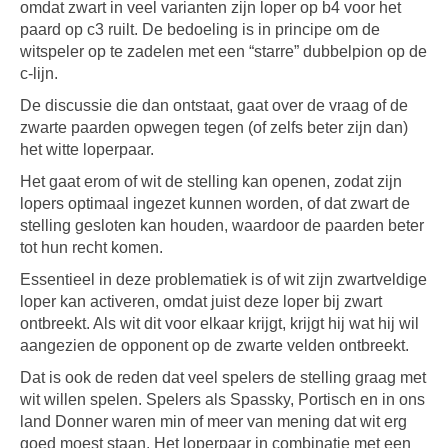
omdat zwart in veel varianten zijn loper op b4 voor het
paard op c3 ruilt. De bedoeling is in principe om de
witspeler op te zadelen met een “starre” dubbelpion op de
c-lijn.
De discussie die dan ontstaat, gaat over de vraag of de
zwarte paarden opwegen tegen (of zelfs beter zijn dan)
het witte loperpaar.
Het gaat erom of wit de stelling kan openen, zodat zijn
lopers optimaal ingezet kunnen worden, of dat zwart de
stelling gesloten kan houden, waardoor de paarden beter
tot hun recht komen.
Essentieel in deze problematiek is of wit zijn zwartveldige
loper kan activeren, omdat juist deze loper bij zwart
ontbreekt. Als wit dit voor elkaar krijgt, krijgt hij wat hij wil
aangezien de opponent op de zwarte velden ontbreekt.
Dat is ook de reden dat veel spelers de stelling graag met
wit willen spelen. Spelers als Spassky, Portisch en in ons
land Donner waren min of meer van mening dat wit erg
goed moest staan. Het loperpaar in combinatie met een