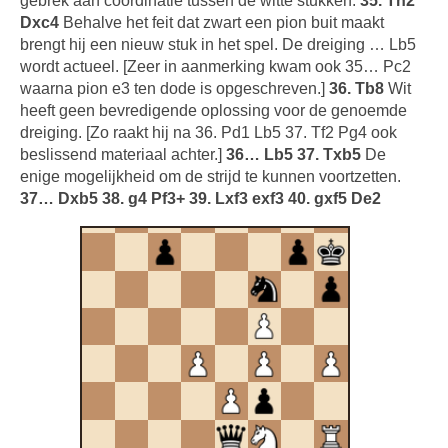
gebrek aan coördinatie tussen de witte stukken.
35. Th2
Dxc4
Behalve het feit dat zwart een pion buit maakt
brengt hij een nieuw stuk in het spel. De dreiging … Lb5
wordt actueel. [Zeer in aanmerking kwam ook 35… Pc2
waarna pion e3 ten dode is opgeschreven.]
36. Tb8
Wit
heeft geen bevredigende oplossing voor de genoemde
dreiging. [Zo raakt hij na 36. Pd1 Lb5 37. Tf2 Pg4 ook
beslissend materiaal achter.]
36… Lb5 37. Txb5
De
enige mogelijkheid om de strijd te kunnen voortzetten.
37… Dxb5 38. g4 Pf3+ 39. Lxf3 exf3 40. gxf5 De2