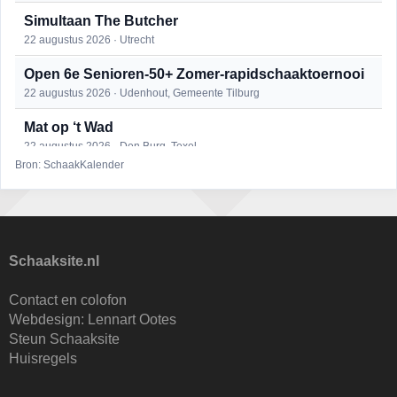
Simultaan The Butcher
22 augustus 2026 · Utrecht
Open 6e Senioren-50+ Zomer-rapidschaaktoernooi
22 augustus 2026 · Udenhout, Gemeente Tilburg
Mat op ‘t Wad
22 augustus 2026 · Den Burg, Texel
Bron: SchaakKalender
2e Utrechts kroegloperstoernooi
23 augustus 2026 · Utrecht
Open Eemlandtoernooi 2026
25 augustus 2026 · Bunschoten-Spakenburg
Schaaksite.nl
DSC Girls Night
Contact en colofon
27 augustus 2026 · Delft
Webdesign:
Lennart Ootes
Steun Schaaksite
Nazomervierkampentoernooi 2026
Huisregels
28 augustus 2026 · Assen
KC Open