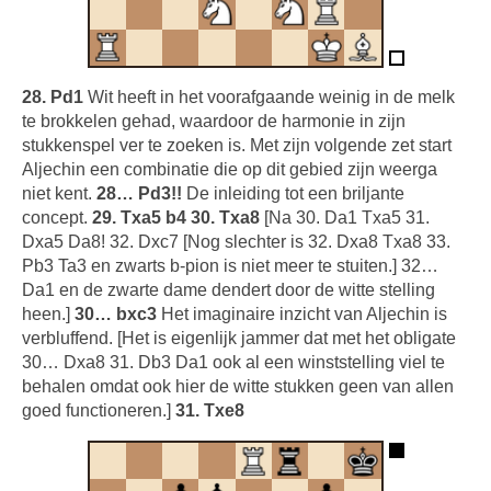
28. Pd1
Wit heeft in het voorafgaande weinig in de melk
te brokkelen gehad, waardoor de harmonie in zijn
stukkenspel ver te zoeken is. Met zijn volgende zet start
Aljechin een combinatie die op dit gebied zijn weerga
niet kent.
28… Pd3!!
De inleiding tot een briljante
concept.
29. Txa5 b4 30. Txa8
[Na 30. Da1 Txa5 31.
Dxa5 Da8! 32. Dxc7 [Nog slechter is 32. Dxa8 Txa8 33.
Pb3 Ta3 en zwarts b-pion is niet meer te stuiten.] 32…
Da1 en de zwarte dame dendert door de witte stelling
heen.]
30… bxc3
Het imaginaire inzicht van Aljechin is
verbluffend. [Het is eigenlijk jammer dat met het obligate
30… Dxa8 31. Db3 Da1 ook al een winststelling viel te
behalen omdat ook hier de witte stukken geen van allen
goed functioneren.]
31. Txe8