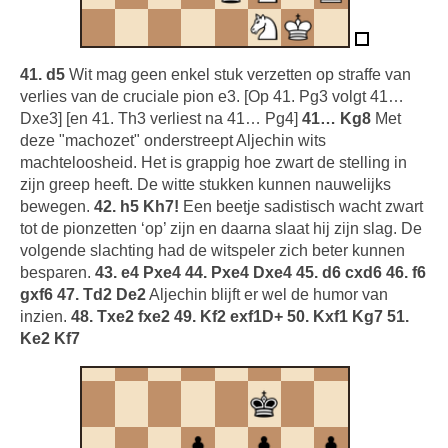
41. d5
Wit mag geen enkel stuk verzetten op straffe van
verlies van de cruciale pion e3. [Op 41. Pg3 volgt 41…
Dxe3] [en 41. Th3 verliest na 41… Pg4]
41… Kg8
Met
deze "machozet" onderstreept Aljechin wits
machteloosheid. Het is grappig hoe zwart de stelling in
zijn greep heeft. De witte stukken kunnen nauwelijks
bewegen.
42. h5 Kh7!
Een beetje sadistisch wacht zwart
tot de pionzetten ‘op’ zijn en daarna slaat hij zijn slag. De
volgende slachting had de witspeler zich beter kunnen
besparen.
43. e4 Pxe4 44. Pxe4 Dxe4 45. d6 cxd6 46. f6
gxf6 47. Td2 De2
Aljechin blijft er wel de humor van
inzien.
48. Txe2 fxe2 49. Kf2 exf1D+ 50. Kxf1 Kg7 51.
Ke2 Kf7